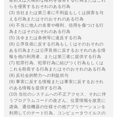
産的⼜は⼈格的な権利を侵害する⾏為またはこれ
らを侵害するおそれのある⾏為
(3) 当社または第三者に不利益もしくは損害を与
える⾏為またはそのおそれのある⾏為
(4) 不当に他⼈の名誉や権利、信⽤を傷つける⾏
為またはそのおそれのある⾏為
(5) 法令または条例等に違反する⾏為
(6) 公序良俗に反する⾏為もしくはそのおそれの
ある⾏為または公序良俗に反するおそれのある情
報を他の利⽤者、または第三者に提供する⾏為
(7) 犯罪⾏為、犯罪⾏為に結びつく⾏為もしくは
これを助⻑する⾏為またはそのおそれのある⾏為
(8) 反社会的勢⼒への利益供与
(9) 事実に反する情報または事実に反するおそれ
のある情報を提供する⾏為
(10) 当社のシステムへの不正アクセス、それに伴
うプログラムコードの改ざん、位置情報を故意に
虚偽、通信機器の仕様その他アプリケーションを
利⽤してのチート⾏為、コンピュータウイルスの