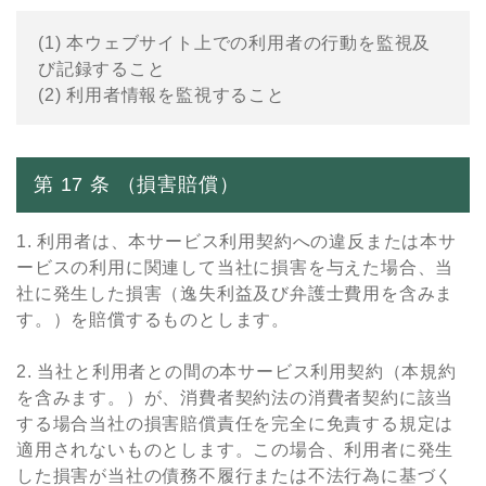
(1) 本ウェブサイト上での利⽤者の⾏動を監視及
び記録すること
(2) 利⽤者情報を監視すること
第 17 条 （損害賠償）
1. 利⽤者は、本サービス利⽤契約への違反または本サ
ービスの利⽤に関連して当社に損害を与えた場合、当
社に発⽣した損害（逸失利益及び弁護⼠費⽤を含みま
す。）を賠償するものとします。
2. 当社と利⽤者との間の本サービス利⽤契約（本規約
を含みます。）が、消費者契約法の消費者契約に該当
する場合当社の損害賠償責任を完全に免責する規定は
適⽤されないものとします。この場合、利⽤者に発⽣
した損害が当社の債務不履⾏または不法⾏為に基づく