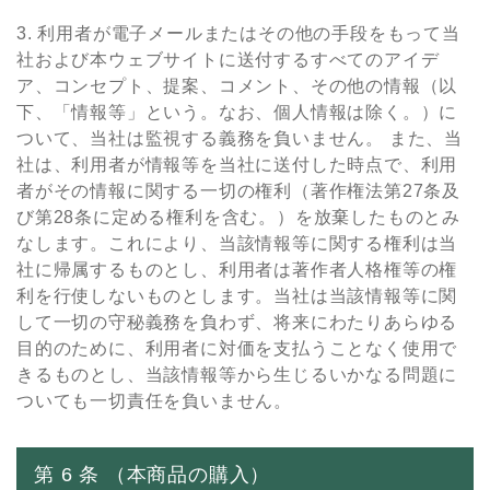
3. 利⽤者が電⼦メールまたはその他の⼿段をもって当
社および本ウェブサイトに送付するすべてのアイデ
ア、コンセプト、提案、コメント、その他の情報（以
下、「情報等」という。なお、個⼈情報は除く。）に
ついて、当社は監視する義務を負いません。 また、当
社は、利⽤者が情報等を当社に送付した時点で、利⽤
者がその情報に関する⼀切の権利（著作権法第27条及
び第28条に定める権利を含む。）を放棄したものとみ
なします。これにより、当該情報等に関する権利は当
社に帰属するものとし、利⽤者は著作者⼈格権等の権
利を⾏使しないものとします。当社は当該情報等に関
して⼀切の守秘義務を負わず、将来にわたりあらゆる
⽬的のために、利⽤者に対価を⽀払うことなく使⽤で
きるものとし、当該情報等から⽣じるいかなる問題に
ついても⼀切責任を負いません。
第 6 条 （本商品の購⼊）