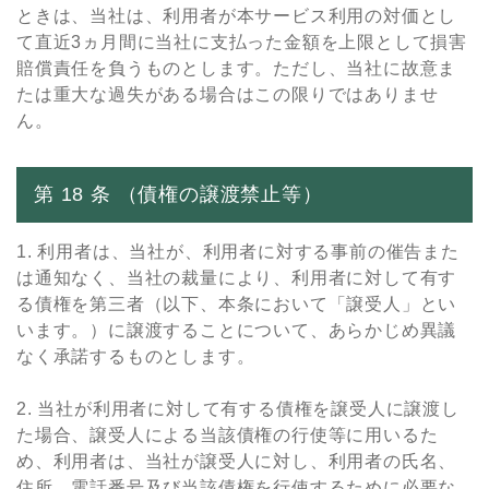
ときは、当社は、利⽤者が本サービス利⽤の対価とし
て直近3ヵ⽉間に当社に⽀払った⾦額を上限として損害
賠償責任を負うものとします。ただし、当社に故意ま
たは重⼤な過失がある場合はこの限りではありませ
ん。
第 18 条 （債権の譲渡禁⽌等）
1. 利⽤者は、当社が、利⽤者に対する事前の催告また
は通知なく、当社の裁量により、利⽤者に対して有す
る債権を第三者（以下、本条において「譲受⼈」とい
います。）に譲渡することについて、あらかじめ異議
なく承諾するものとします。
2. 当社が利⽤者に対して有する債権を譲受⼈に譲渡し
た場合、譲受⼈による当該債権の⾏使等に⽤いるた
め、利⽤者は、当社が譲受⼈に対し、利⽤者の⽒名、
住所、電話番号及び当該債権を⾏使するために必要な