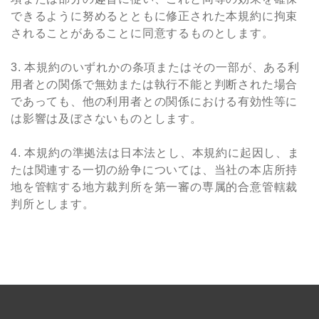
できるように努めるとともに修正された本規約に拘束
されることがあることに同意するものとします。
3. 本規約のいずれかの条項またはその⼀部が、ある利
⽤者との関係で無効または執⾏不能と判断された場合
であっても、他の利⽤者との関係における有効性等に
は影響は及ぼさないものとします。
4. 本規約の準拠法は⽇本法とし、本規約に起因し、ま
たは関連する⼀切の紛争については、当社の本店所持
地を管轄する地⽅裁判所を第⼀審の専属的合意管轄裁
判所とします。