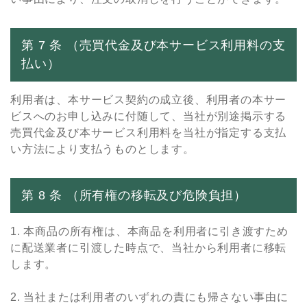
第 7 条 （売買代⾦及び本サービス利⽤料の⽀
払い）
利⽤者は、本サービス契約の成⽴後、利⽤者の本サー
ビスへのお申し込みに付随して、当社が別途掲⽰する
売買代⾦及び本サービス利⽤料を当社が指定する⽀払
い⽅法により⽀払うものとします。
第 8 条 （所有権の移転及び危険負担）
1. 本商品の所有権は、本商品を利⽤者に引き渡すため
に配送業者に引渡した時点で、当社から利⽤者に移転
します。
2. 当社または利⽤者のいずれの責にも帰さない事由に