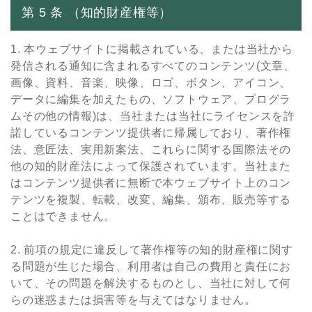
第 5 条 （知的財産権等）
1. 本ウェブサイトに掲載されている、または当社から
発信される通知に含まれるすべてのコンテンツ(⽂章、
画像、資料、⾳楽、映像、ロゴ、ボタン、アイコン、
データに編集を加えたもの、ソフトウェア、プログラ
ムその他の情報)は、当社または当社にライセンスを許
諾しているコンテンツ提供者に帰属しており、著作権
法、意匠法、実⽤新案法、これらに関する国際法その
他の知的財産法によって保護されています。当社また
はコンテンツ提供者に無断で本ウェブサイト上のコン
テンツを複製、転載、改変、編集、頒布、販売等する
ことはできません。
2. 前項の規定に違反して著作権等の知的財産権に関す
る問題が⽣じた場合、利⽤者は⾃⼰の費⽤と責任にお
いて、その問題を解決するものとし、当社に対して何
らの迷惑または損害等を与えてはなりません。