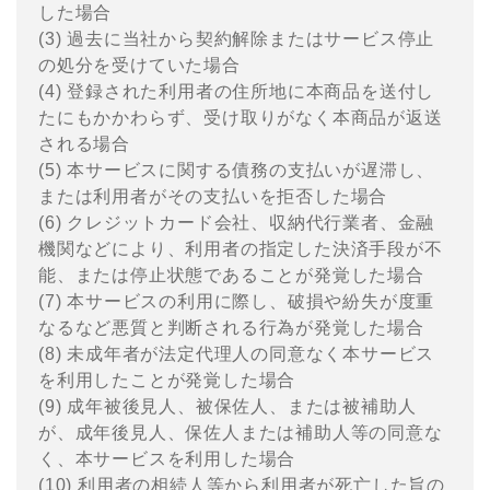
した場合
(3) 過去に当社から契約解除またはサービス停⽌
の処分を受けていた場合
(4) 登録された利⽤者の住所地に本商品を送付し
たにもかかわらず、受け取りがなく本商品が返送
される場合
(5) 本サービスに関する債務の⽀払いが遅滞し、
または利⽤者がその⽀払いを拒否した場合
(6) クレジットカード会社、収納代⾏業者、⾦融
機関などにより、利⽤者の指定した決済⼿段が不
能、または停⽌状態であることが発覚した場合
(7) 本サービスの利⽤に際し、破損や紛失が度重
なるなど悪質と判断される⾏為が発覚した場合
(8) 未成年者が法定代理⼈の同意なく本サービス
を利⽤したことが発覚した場合
(9) 成年被後⾒⼈、被保佐⼈、または被補助⼈
が、成年後⾒⼈、保佐⼈または補助⼈等の同意な
く、本サービスを利⽤した場合
(10) 利⽤者の相続⼈等から利⽤者が死亡した旨の