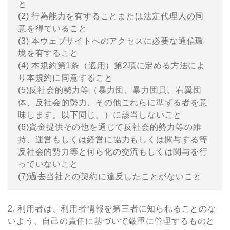
と
(2) ⾏為能⼒を有することまたは法定代理⼈の同
意を得ていること
(3) 本ウェブサイトへのアクセスに必要な通信環
境を有すること
(4) 本規約第1条（適⽤）第2項に定める⽅法によ
り本規約に同意すること
(5)反社会的勢⼒等（暴⼒団、暴⼒団員、右翼団
体、反社会的勢⼒、その他これらに準ずる者を意
味します。以下同じ。）に該当しないこと
(6)資⾦提供その他を通じて反社会的勢⼒等の維
持、運営もしくは経営に協⼒もしくは関与する等
反社会的勢⼒等と何ら化の交流もしくは関与を⾏
っていないこと
(7)過去当社との契約に違反したことがないこと
2. 利⽤者は、利⽤者情報を第三者に知られることのな
いよう、⾃⼰の責任に基づいて厳重に管理するものと