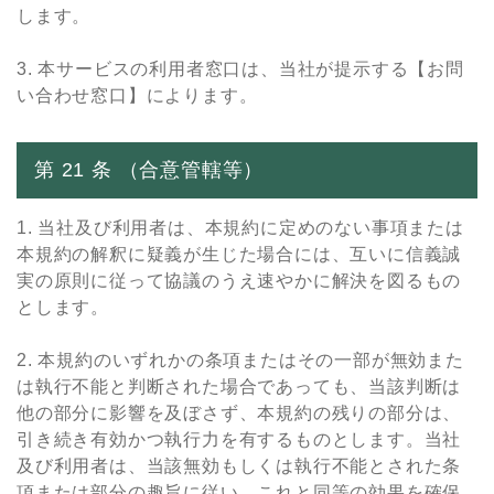
します。
3. 本サービスの利⽤者窓⼝は、当社が提⽰する【お問
い合わせ窓口】によります。
第 21 条 （合意管轄等）
1. 当社及び利⽤者は、本規約に定めのない事項または
本規約の解釈に疑義が⽣じた場合には、互いに信義誠
実の原則に従って協議のうえ速やかに解決を図るもの
とします。
2. 本規約のいずれかの条項またはその⼀部が無効また
は執⾏不能と判断された場合であっても、当該判断は
他の部分に影響を及ぼさず、本規約の残りの部分は、
引き続き有効かつ執⾏⼒を有するものとします。当社
及び利⽤者は、当該無効もしくは執⾏不能とされた条
項または部分の趣旨に従い、これと同等の効果を確保