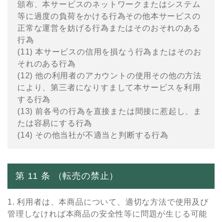
頒布、本サービスのネットワークまたはシステム
等に過度の負荷をかける⾏為その他本サービスの
正常な運営を妨げる⾏為またはそのおそれのある
⾏為
(11) 本サービスの信⽤を損なう⾏為またはそのお
それのある⾏為
(12) 他の利⽤者のアカウントの使⽤その他の⽅法
により、第三者になりすまして本サービスを利⽤
する⾏為
(13) 前各号の⾏為を直接または間接に惹起し、ま
たは容易にする⾏為
(14) その他当社が不適当と判断する⾏為
第 11 条 （転売の禁⽌）
1. 利⽤者は、本商品について、適切な⽅法で使⽤及び
管理しなければ本商品の安全性等に問題が⽣じる可能