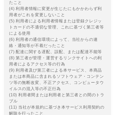
たこと
(4) 利⽤者情報に変更が⽣じたにもかかわらず利
⽤者がこれを変更しないこと
(5) 利⽤者による利⽤者情報または登録クレジッ
トカードの不適切な管理、これに基づく第三者等
による使⽤
(6) 利⽤者の通信環境によって、当社からの連
絡・通知等が不着だったこと
(7) 配達に関する遅配、誤配、または配達不能等
(8) 第三者が管理・運営するリンクサイトへの利
⽤者によるアクセス等の⾏為
(9) 利⽤者及び第三者による本サービス、本商品
または本商品に含まれるソフトウェア・コンテン
ツ等の無断改変、不正アクセス、コンピュータウ
イルスの混⼊等の不正⾏為
(10) 利⽤者間または利⽤者と第三者との間のトラ
ブル
(11) 当社が本規約に基づき本サービス利⽤契約の
解除を⾏ったこと