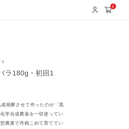
0
ント
ラ180g・初回1
熟成発酵させて作ったのが「黒
は化学合成農薬を一切使ってい
環型農業で丹精こめて育ててい